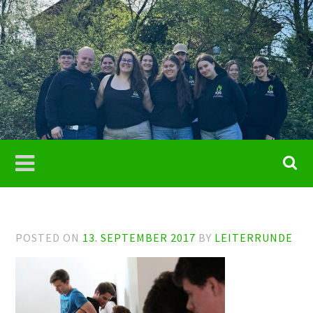
Skip
to
content
KjG St.
Franzisku
Bochum-
Weitmar
POSTED ON
13. SEPTEMBER 2017
BY
LEITERRUNDE