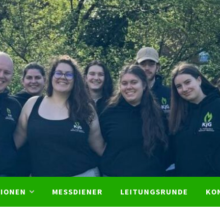
KjG St
Franzis
Bochu
TIONEN
MESSDIENER
LEITUNGSRUNDE
KO
Weitm