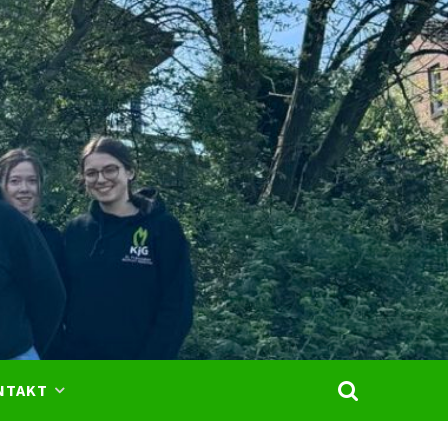
.
kus
m-
NTAKT
ar