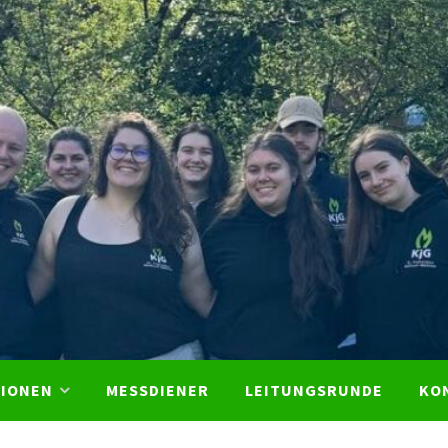
KjG St
Franzis
Bochu
TIONEN
MESSDIENER
LEITUNGSRUNDE
KO
Weitm