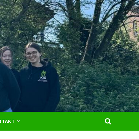
.
kus
m-
NTAKT
ar